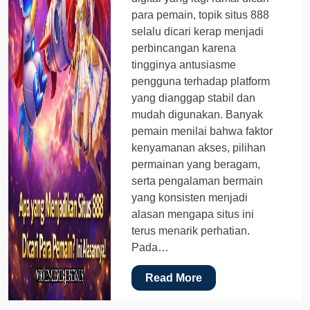
para pemain, topik situs 888
selalu dicari kerap menjadi
perbincangan karena
tingginya antusiasme
pengguna terhadap platform
yang dianggap stabil dan
mudah digunakan. Banyak
pemain menilai bahwa faktor
kenyamanan akses, pilihan
permainan yang beragam,
serta pengalaman bermain
yang konsisten menjadi
alasan mengapa situs ini
terus menarik perhatian.
Pada…
Read More