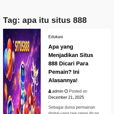
Tag:
apa itu situs 888
Edukasi
Apa yang
Menjadikan Situs
888 Dicari Para
Pemain? Ini
Alasannya!
admin
Posted on
December 21, 2025
Sebagai dunia permainan
digital yang lagi ramai dicari