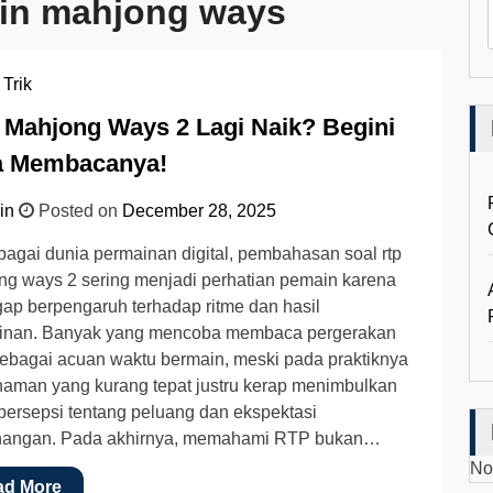
ain mahjong ways
 Trik
Mahjong Ways 2 Lagi Naik? Begini
a Membacanya!
in
Posted on
December 28, 2025
bagai dunia permainan digital, pembahasan soal rtp
g ways 2 sering menjadi perhatian pemain karena
ap berpengaruh terhadap ritme dan hasil
inan. Banyak yang mencoba membaca pergerakan
bagai acuan waktu bermain, meski pada praktiknya
aman yang kurang tepat justru kerap menimbulkan
persepsi tentang peluang dan ekspektasi
angan. Pada akhirnya, memahami RTP bukan…
No
ad More