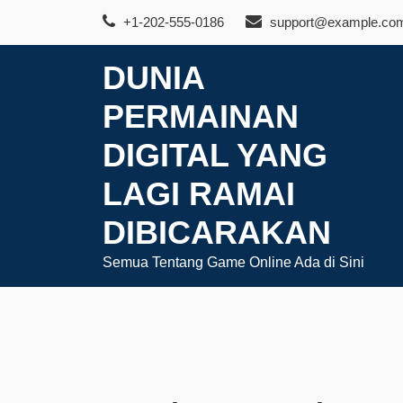
Skip
+1-202-555-0186
support@example.co
to
content
DUNIA
PERMAINAN
DIGITAL YANG
LAGI RAMAI
DIBICARAKAN
Semua Tentang Game Online Ada di Sini