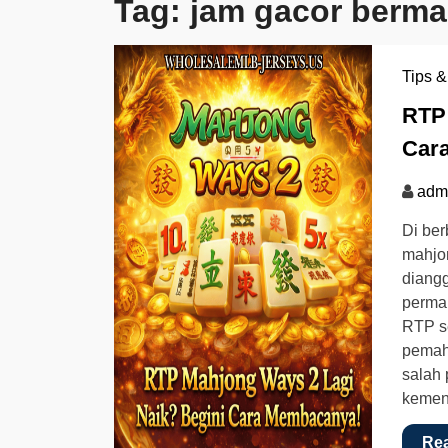
Tag:
jam gacor berm
Tips &
RTP 
Car
adm
Di ber
mahjon
diangg
perma
RTP se
pemah
salah 
kemen
Re