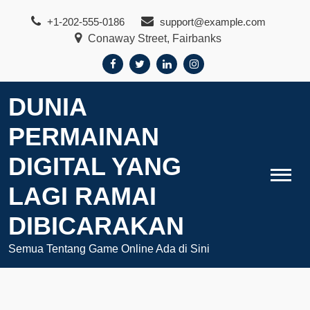
Skip
+1-202-555-0186
support@example.com
to
Conaway Street, Fairbanks
content
DUNIA
PERMAINAN
DIGITAL YANG
LAGI RAMAI
DIBICARAKAN
Semua Tentang Game Online Ada di Sini